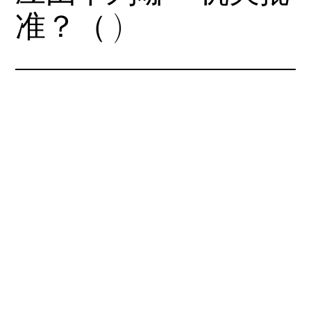
准？（ )