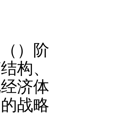
向（）阶
济结构、
化经济体
展的战略