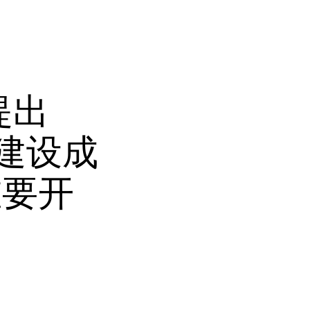
提出
建设成
重要开