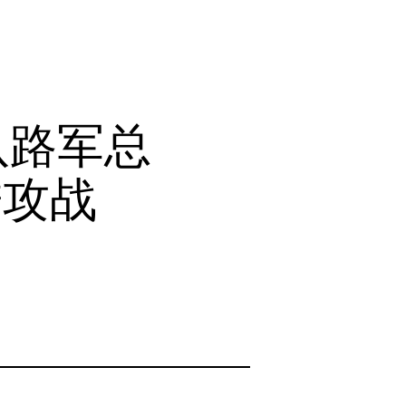
，八路军总
进攻战